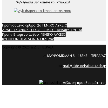
(
Αφιέρωμα
στο
λιμάνι
του Πειραιά)
Προηγούμενο άρθρο: 2ο ΓΕΝΙΚΟ ΛΥΚΕΙΟ
ΔΡΑΠΕΤΣΩΝΑΣ: ΤΟ ΧΩΡΙΟ ΜΑΣ ΞΑΝΑΦΥΤΕΥΕΤΑΙ
Προηγ
Επόμενο άρθρο: ΓΕΝΙΚΟ ΛΥΚΕΙΟ
ΚΥΘΗΡΩΝ: ΧΕΛΙΔΟΝΙΑ
Επόμενο
Copyright © 2026 Δ.Δ.Ε ΠΕΙΡΑΙΑ
📍
ΜΑΥΡΟΜΙΧΑΛΗ 3 - 18545 - ΠΕΙΡΑΙΑΣ
📧
mail@dide-peiraia.att.sch.gr
Δήλωση προσβασιμότητας