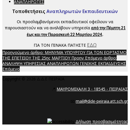
ΑΝΑΠΛΗΡΩΤΕΣ
Τοποθετήσεις
Αναπληρωτών Εκπαιδευτικών
Οι προσλαμβανόμενοι εκπαιδευτικοί οφείλουν να
παρουσιαστούν και να αναλάβουν υπηρεσία
από την Πέμπτη 21
έως και την Παρασκευή 22 Μαρτίου 2024
.
ΕΔΩ
ΓΙΑ ΤΟΝ ΠΙΝΑΚΑ ΠΑΤΗΣΤΕ
Προηγούμενο άρθρο: ΜΗΝΥΜΑ ΥΠΟΥΡΓΟΥ ΓΙΑ ΤΟΝ ΕΟΡΤΑΣΜΟ
ΤΗΣ ΕΠΕΤΕΙΟΥ ΤΗΣ 25ης ΜΑΡΤΙΟΥ
Προηγ
Επόμενο άρθρο:
ΑΝΑΛΗΨΗ ΥΠΗΡΕΣΙΑΣ ΑΝΑΠΛΗΡΩΤΩΝ ΓΕΝΙΚΗΣ ΕΚΠΑΙΔΕΥΣΗΣ
Επόμενο
Copyright © 2026 Δ.Δ.Ε ΠΕΙΡΑΙΑ
📍
ΜΑΥΡΟΜΙΧΑΛΗ 3 - 18545 - ΠΕΙΡΑΙΑΣ
📧
mail@dide-peiraia.att.sch.gr
Δήλωση προσβασιμότητας