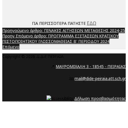
ΕΔΩ
ΓΙΑ ΠΕΡΙΣΣΟΤΕΡΑ ΠΑΤΗΣΤΕ
Προηγούμενο άρθρο: ΠΙΝΑΚΕΣ ΑΙΤΗΣΕΩΝ ΜΕΤΑΘΕΣΗΣ 2024-25
Προηγ
Επόμενο άρθρο: ΠΡΟΓΡΑΜΜΑ ΕΞΕΤΑΣΕΩΝ ΚΡΑΤΙΚΟΥ
ΠΙΣΤΟΠΟΙΗΤΙΚΟΥ ΓΛΩΣΣΟΜΑΘΕΙΑΣ Β' ΠΕΡΙΟΔΟΥ 2024
Επόμενο
Copyright © 2026 Δ.Δ.Ε ΠΕΙΡΑΙΑ
📍
ΜΑΥΡΟΜΙΧΑΛΗ 3 - 18545 - ΠΕΙΡΑΙΑΣ
📧
mail@dide-peiraia.att.sch.gr
Δήλωση προσβασιμότητας