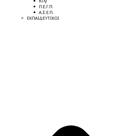
ΚΠγ
Π.Ε.Γ.Π.
Α.Σ.Ε.Π.
ΕΚΠΑΙΔΕΥΤΙΚΟΙ