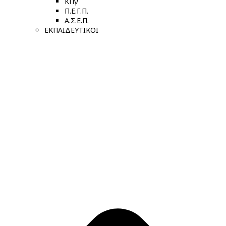
ΚΠγ
Π.Ε.Γ.Π.
Α.Σ.Ε.Π.
ΕΚΠΑΙΔΕΥΤΙΚΟΙ