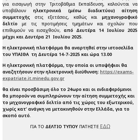
για εισαγωγή στην Τριτοβάθμια Εκπαίδευση, καλούνται να
υποβάλουν
ηλεκτρονικά (μέσω διαδικτύου) αίτηση
συμμετοχής
στις εξετάσεις, καθώς και
μηχανογραφικό
δελτίο
με τις προτιμήσεις τμημάτων και σχολών που
επιθυμούν να εισαχθούν,
από Δευτέρα 14 Ιουλίου 2025
μέχρι και Δευτέρα 21 Ιουλίου
2025
.
Η ηλεκτρονική πλατφόρμα θα αναρτηθεί στην ιστοσελίδα
του ΥΠΑΙΘΑ τη Δευτέρα 14-7-2025 και ώρα 13.00
Η ηλεκτρονική πλατφόρμα, την οποία οι υποψήφιοι θα
αναζητήσουν στην ηλεκτρονική διεύθυνση:
https
://
exams
-
expatriate
.
it
.
minedu
.
gov
.
gr
θα είναι προσβάσιμη όλο το 24ωρο και
οι ενδιαφερόμενοι
θα μπορούν να συμπληρώνουν την αίτηση συμμετοχής και
το μηχανογραφικό δελτίο από τις χώρες του εξωτερικού,
χωρίς κατ’ ανάγκη να μετακινηθούν στην Ελλάδα, για το
σκοπό αυτό
.
ΕΔΩ
ΓΙΑ ΤΟ
ΔΕΛΤΙΟ ΤΥΠΟΥ
ΠΑΤΗΣΤΕ