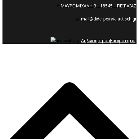
📍
ΜΑΥΡΟΜΙΧΑΛΗ 3 - 18545 - ΠΕΙΡΑΙΑΣ
📧
mail@dide-peiraia.att.sch.gr
Δήλωση προσβασιμότητας