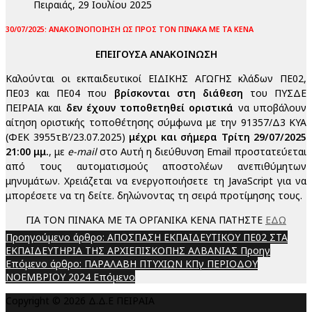
Πειραιάς, 29 Ιουλίου 2025
30/07/2025: ΑΝΑΚΟΙΝΟΠΟΙΗΣΗ ΩΣ ΠΡΟΣ ΤΟΝ ΠΙΝΑΚΑ ΜΕ ΤΑ ΚΕΝΑ
ΕΠΕΙΓΟΥΣΑ ΑΝΑΚΟΙΝΩΣΗ
Καλούνται οι εκπαιδευτικοί ΕΙΔΙΚΗΣ ΑΓΩΓΗΣ κλάδων ΠΕ02,
ΠΕ03 και ΠΕ04 που
βρίσκονται στη διάθεση
του ΠΥΣΔΕ
ΠΕΙΡΑΙΑ και
δεν έχουν τοποθετηθεί οριστικά
να υποβάλουν
αίτηση οριστικής τοποθέτησης σύμφωνα με την 91357/Δ3 ΚΥΑ
(ΦΕΚ 3955τΒ’/23.07.2025)
μέχρι και σήμερα Τρίτη 29/07/2025
21:00 μμ.
, με
e-mail
στο
Αυτή η διεύθυνση Email προστατεύεται
από τους αυτοματισμούς αποστολέων ανεπιθύμητων
μηνυμάτων. Χρειάζεται να ενεργοποιήσετε τη JavaScript για να
μπορέσετε να τη δείτε.
δηλώνοντας τη σειρά προτίμησης τους.
ΓΙΑ ΤΟΝ ΠΙΝΑΚΑ ΜΕ ΤΑ ΟΡΓΑΝΙΚΑ ΚΕΝΑ ΠΑΤΗΣΤΕ
ΕΔΩ
Προηγούμενο άρθρο: ΑΠΟΣΠΑΣΗ ΕΚΠΑΙΔΕΥΤΙΚΟΥ ΠΕ02 ΣΤΑ
ΕΚΠΑΙΔΕΥΤΗΡΙΑ ΤΗΣ ΑΡΧΙΕΠΙΣΚΟΠΗΣ ΑΛΒΑΝΙΑΣ
Προηγ
Επόμενο άρθρο: ΠΑΡΑΛΑΒΗ ΠΤΥΧΙΩΝ ΚΠγ ΠΕΡΙΟΔΟΥ
ΝΟΕΜΒΡΙΟΥ 2024
Επόμενο
Copyright © 2026 Δ.Δ.Ε ΠΕΙΡΑΙΑ