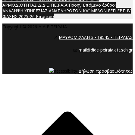
ΑΡΜΟΔΙΟΤΗΤΑΣ Δ.Δ.Ε. ΠΕΙΡΑΙΑ
Προηγ
Επόμενο άρθρο:
ΑΝΑΛΗΨΗ ΥΠΗΡΕΣΙΑΣ ΑΝΑΠΛΗΡΩΤΩΝ ΚΑΙ ΜΕΛΩΝ ΕΕΠ-ΕΒΠ Β'
ΦΑΣΗΣ 2025-26
Επόμενο
Copyright © 2026 Δ.Δ.Ε ΠΕΙΡΑΙΑ
📍
ΜΑΥΡΟΜΙΧΑΛΗ 3 - 18545 - ΠΕΙΡΑΙΑΣ
📧
mail@dide-peiraia.att.sch.gr
Δήλωση προσβασιμότητας