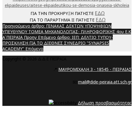
ekpaideuses/aitese-ekpaideutikou-se-demosia-onaseia-skholeia
ΕΔΩ
ΓΙΑ ΤΗΝ ΠΡΟΚΗΡΥΞΗ ΠΑΤΗΣΤΕ
ΕΔΩ
ΓΙΑ ΤΟ ΠΑΡΑΡΤΗΜΑ ΙΙ ΠΑΤΗΣΤΕ
Προηγούμενο άρθρο: ΠΙΝΑΚΑΣ ΔΕΚΤΩΝ ΥΠΟΨΗΦΙΩΝ
ΥΠΕΥΘΥΝΟΥ ΤΟΜΕΑ ΜΗΧΑΝΟΛΟΓΙΑΣ- ΠΛΗΡΟΦΟΡΙΚΗΣ 4ου Ε.Κ
Α΄ΠΕΙΡΑΙΑ
Προηγ
Επόμενο άρθρο: ΙΕΠ: ΔΕΛΤΙΟ ΤΥΠΟΥ-
ΠΡΟΣΚΛΗΣΗ ΓΙΑ ΤΟ ΔΙΕΘΝΕΣ ΣΥΝΕΔΡΙΟ "SYNAPSES
ACADEMY"
Επόμενο
Copyright © 2026 Δ.Δ.Ε ΠΕΙΡΑΙΑ
📍
ΜΑΥΡΟΜΙΧΑΛΗ 3 - 18545 - ΠΕΙΡΑΙΑΣ
📧
mail@dide-peiraia.att.sch.gr
Δήλωση προσβασιμότητας