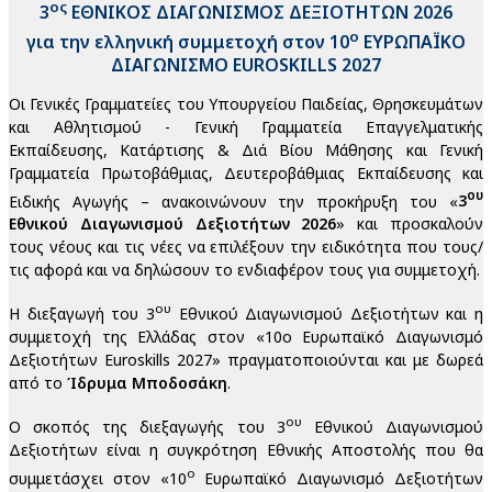
ος
3
ΕΘΝΙΚΟΣ ΔΙΑΓΩΝΙΣΜΟΣ ΔΕΞΙΟΤΗΤΩΝ 2026
ο
για την ελληνική συμμετοχή
στον 10
ΕΥΡΩΠΑΪΚΟ
ΔΙΑΓΩΝΙΣΜΟ EUROSKILLS 2027
Oι Γενικές Γραμματείες του Υπουργείου Παιδείας, Θρησκευμάτων
και Αθλητισμού - Γενική Γραμματεία Επαγγελματικής
Εκπαίδευσης, Κατάρτισης & Διά Βίου Μάθησης και Γενική
Γραμματεία Πρωτοβάθμιας, Δευτεροβάθμιας Εκπαίδευσης και
ου
Ειδικής Αγωγής – ανακοινώνουν την προκήρυξη του «
3
Εθνικού Διαγωνισμού Δεξιοτήτων 2026
» και προσκαλούν
τους νέους και τις νέες να επιλέξουν την ειδικότητα που τους/
τις αφορά και να δηλώσουν το ενδιαφέρον τους για συμμετοχή.
ου
H διεξαγωγή του 3
Εθνικού Διαγωνισμού Δεξιοτήτων και η
συμμετοχή της Ελλάδας στον «10ο Ευρωπαϊκό Διαγωνισμό
Δεξιοτήτων Euroskills 2027» πραγματοποιούνται και με δωρεά
από το
Ίδρυμα Μποδοσάκη
.
ου
Ο σκοπός της διεξαγωγής του 3
Εθνικού Διαγωνισμού
Δεξιοτήτων είναι η συγκρότηση Εθνικής Αποστολής που θα
ο
συμμετάσχει στον «10
Ευρωπαϊκό Διαγωνισμό Δεξιοτήτων