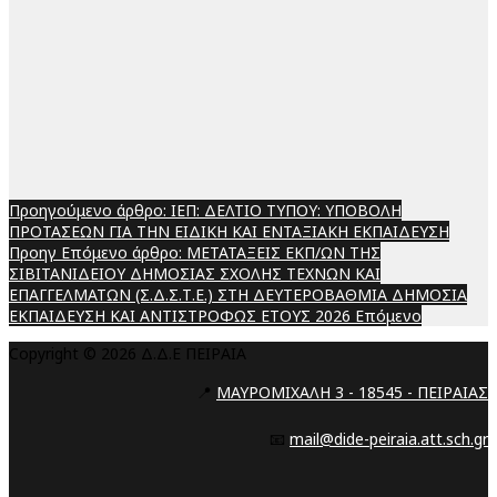
Προηγούμενο άρθρο: ΙΕΠ: ΔΕΛΤΙΟ ΤΥΠΟΥ: ΥΠΟΒΟΛΗ
ΠΡΟΤΑΣΕΩΝ ΓΙΑ ΤΗΝ ΕΙΔΙΚΗ ΚΑΙ ΕΝΤΑΞΙΑΚΗ ΕΚΠΑΙΔΕΥΣΗ
Προηγ
Επόμενο άρθρο: ΜΕΤΑΤΑΞΕΙΣ ΕΚΠ/ΩΝ ΤΗΣ
ΣΙΒΙΤΑΝΙΔΕΙΟΥ ΔΗΜΟΣΙΑΣ ΣΧΟΛΗΣ ΤΕΧΝΩΝ ΚΑΙ
ΕΠΑΓΓΕΛΜΑΤΩΝ (Σ.Δ.Σ.Τ.Ε.) ΣΤΗ ΔΕΥΤΕΡΟΒΑΘΜΙΑ ΔΗΜΟΣΙΑ
ΕΚΠΑΙΔΕΥΣΗ ΚΑΙ ΑΝΤΙΣΤΡΟΦΩΣ ΕΤΟΥΣ 2026
Επόμενο
Copyright © 2026 Δ.Δ.Ε ΠΕΙΡΑΙΑ
📍
ΜΑΥΡΟΜΙΧΑΛΗ 3 - 18545 - ΠΕΙΡΑΙΑΣ
📧
mail@dide-peiraia.att.sch.gr