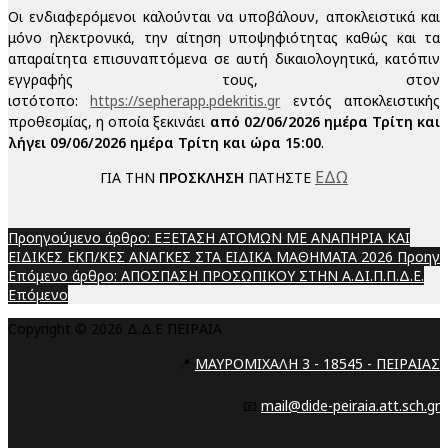
Οι ενδιαφερόμενοι καλούνται να υποβάλουν, αποκλειστικά και
μόνο ηλεκτρονικά, την αίτηση υποψηφιότητας καθώς και τα
απαραίτητα επισυναπτόμενα σε αυτή δικαιολογητικά, κατόπιν
εγγραφής τους, στον
ιστότοπο:
https://sepherapp.pdekritis.gr
εντός αποκλειστικής
προθεσμίας, η οποία ξεκινάει
από 02/06/2026 ημέρα Τρίτη και
λήγει 09/06/2026 ημέρα Τρίτη και ώρα 15:00
.
ΕΔΩ
ΓΙΑ ΤΗΝ
ΠΡΟΣΚΛΗΣΗ
ΠΑΤΗΣΤΕ
Προηγούμενο άρθρο: ΕΞΕΤΑΣΗ ΑΤΟΜΩΝ ΜΕ ΑΝΑΠΗΡΙΑ ΚΑΙ
ΕΙΔΙΚΕΣ ΕΚΠ/ΚΕΣ ΑΝΑΓΚΕΣ ΣΤΑ ΕΙΔΙΚΑ ΜΑΘΗΜΑΤΑ 2026
Προηγ
Επόμενο άρθρο: ΑΠΟΣΠΑΣΗ ΠΡΟΣΩΠΙΚΟΥ ΣΤΗΝ Α.ΔΙ.Π.Π.Δ.Ε.
Επόμενο
Copyright © 2026 Δ.Δ.Ε ΠΕΙΡΑΙΑ
📍
ΜΑΥΡΟΜΙΧΑΛΗ 3 - 18545 - ΠΕΙΡΑΙΑΣ
📧
mail@dide-peiraia.att.sch.gr