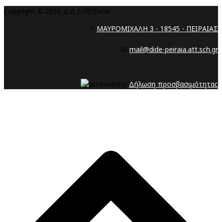
Copyright © 2026 Δ.Δ.Ε ΠΕΙΡΑΙΑ
📍
ΜΑΥΡΟΜΙΧΑΛΗ 3 - 18545 - ΠΕΙΡΑΙΑΣ
📧
mail@dide-peiraia.att.sch.gr
Δήλωση προσβασιμότητας