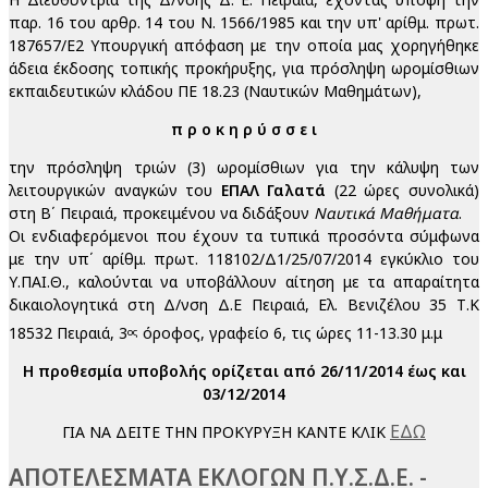
παρ. 16 του αρθρ. 14 του Ν. 1566/1985 και την υπ' αρίθμ. πρωτ.
187657/Ε2 Υπουργική απόφαση με την οποία μας χορηγήθηκε
άδεια έκδοσης τοπικής προκήρυξης, για πρόσληψη ωρομίσθιων
εκπαιδευτικών κλάδου ΠΕ 18.23 (Ναυτικών Μαθημάτων),
π ρ ο κ η ρ ύ σ σ ε ι
την πρόσληψη τριών (3) ωρομίσθιων για την κάλυψη των
λειτουργικών αναγκών του
ΕΠΑΛ Γαλατά
(22 ώρες συνολικά)
στη Β΄ Πειραιά, προκειμένου να διδάξουν
Ναυτικά Μαθήματα
.
Οι ενδιαφερόμενοι που έχουν τα τυπικά προσόντα σύμφωνα
με την υπ΄ αρίθμ. πρωτ. 118102/Δ1/25/07/2014 εγκύκλιο του
Υ.ΠΑΙ.Θ., καλούνται να υποβάλλουν αίτηση με τα απαραίτητα
δικαιολογητικά στη Δ/νση Δ.Ε Πειραιά, Ελ. Βενιζέλου 35 Τ.Κ
18532 Πειραιά, 3
όροφος, γραφείο 6, τις ώρες 11-13.30 μ.μ
ος
Η προθεσμία υποβολής ορίζεται από 26/11/2014 έως και
03/12/2014
ΕΔΩ
ΓΙΑ ΝΑ ΔΕΙΤΕ ΤΗΝ ΠΡΟΚΥΡΥΞΗ ΚΑΝΤΕ ΚΛΙΚ
ΑΠΟΤΕΛΕΣΜΑΤΑ ΕΚΛΟΓΩΝ Π.Υ.Σ.Δ.Ε. -