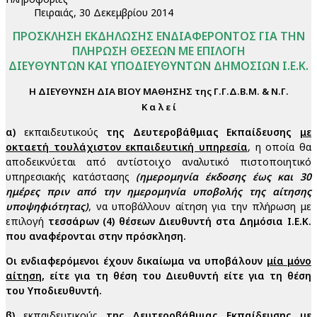
Πειραιάς, 30 Δεκεμβρίου 2014
ΠΡΟΣΚΛΗΣΗ ΕΚΔΗΛΩΣΗΣ ΕΝΔΙΑΦΕΡΟΝΤΟΣ ΓΙΑ ΤΗΝ
ΠΛΗΡΩΣΗ ΘΕΣΕΩΝ ΜΕ ΕΠΙΛΟΓΗ
ΔΙΕΥΘΥΝΤΩΝ ΚΑΙ ΥΠΟΔΙΕΥΘΥΝΤΩΝ ΔΗΜΟΣΙΩΝ Ι.Ε.Κ.
Η ΔΙΕΥΘΥΝΣΗ ΔΙΑ ΒΙΟΥ ΜΑΘΗΣΗΣ της Γ.Γ.Δ.Β.Μ. & Ν.Γ.
Κ α λ ε ί
α)
εκπαιδευτικούς
της Δευτεροβάθμιας Εκπαίδευσης
με
οκταετή τουλάχιστον εκπαιδευτική υπηρεσία
, η οποία θα
αποδεικνύεται από αντίστοιχο αναλυτικό πιστοποιητικό
υπηρεσιακής κατάστασης
(ημερομηνία έκδοσης έως και 30
ημέρες πριν από την ημερομηνία υποβολής της αίτησης
υποψηφιότητας)
, να υποβάλλουν αίτηση για την πλήρωση με
επιλογή
τεσσάρων (4) θέσεων Διευθυντή στα Δημόσια Ι.Ε.Κ.
που αναφέρονται στην πρόσκληση.
Οι ενδιαφερόμενοι έχουν δικαίωμα να υποβάλουν
μία μόνο
αίτηση
, είτε για τη θέση του Διευθυντή είτε για τη θέση
του Υποδιευθυντή.
β)
εκπαιδευτικούς
της Δευτεροβάθμιας Εκπαίδευσης
με