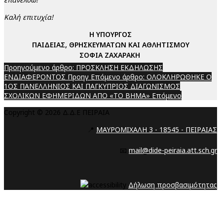
Καλή επιτυχία!
H ΥΠΟΥΡΓΟΣ
ΠΑΙΔΕΙΑΣ, ΘΡΗΣΚΕΥΜΑΤΩΝ ΚΑΙ ΑΘΛΗΤΙΣΜΟΥ
ΣΟΦΙΑ ΖΑΧΑΡΑΚΗ
Προηγούμενο άρθρο: ΠΡΟΣΚΛΗΣΗ ΕΚΔΗΛΩΣΗΣ
ΕΝΔΙΑΦΕΡΟΝΤΟΣ
Προηγ
Επόμενο άρθρο: ΟΛΟΚΛΗΡΩΘΗΚΕ Ο
1ΟΣ ΠΑΝΕΛΛΗΝΙΟΣ ΚΑΙ ΠΑΓΚΥΠΡΙΟΣ ΔΙΑΓΩΝΙΣΜΟΣ
ΣΧΟΛΙΚΩΝ ΕΦΗΜΕΡΙΔΩΝ ΑΠΟ «ΤΟ ΒΗΜΑ»
Επόμενο
Copyright © 2026 Δ.Δ.Ε ΠΕΙΡΑΙΑ
📍
ΜΑΥΡΟΜΙΧΑΛΗ 3 - 18545 - ΠΕΙΡΑΙΑΣ
📧
mail@dide-peiraia.att.sch.gr
Δήλωση προσβασιμότητας