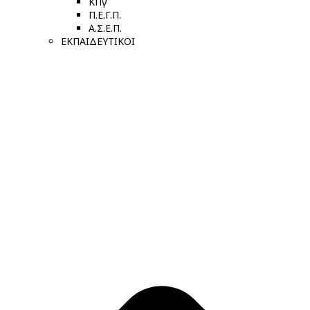
ΚΠγ
Π.Ε.Γ.Π.
Α.Σ.Ε.Π.
ΕΚΠΑΙΔΕΥΤΙΚΟΙ