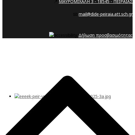
📍
ΜΑΥΡΟΜΙΧΑΛΗ 3 - 18545 - ΠΕΙΡΑΙΑΣ
📧
mail@dide-peiraia.att.sch.gr
Δήλωση προσβασιμότητας