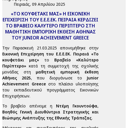
Πειραιάς, 09 Απριλίου 2025
«ΤΟ ΚΟΥΦΕΤΑΚΙ ΜΑΣ» Η ΕΙΚΟΝΙΚΗ
ΕΠΙΧΕΙΡΙΣΗ ΤΟΥ Ε.Ε.Ε.ΕΚ. ΠΕΙΡΑΙΑ ΚΕΡΔΙΖΕΙ
ΤΟ ΒΡΑΒΕΙΟ ΚΑΛΥΤΕΡΟ ΠΕΡΙΠΤΕΡΟ ΣΤΗ
ΜΑΘΗΤΙΚΗ ΕΜΠΟΡΙΚΗ ΕΚΘΕΣΗ ΑΘΗΝΑΣ
ΤΟΥ JUNIOR ACHIEVEMENT GREECE
Την Παρασκευή 21.03.2025 απονεμήθηκε στην
Εικονική Επιχείρηση του Ε.Ε.Ε.ΕΚ. Πειραιά «Το
κουφετάκι μας»
το
Βραβείο «Καλύτερο
Περίπτερο»
κατά τη συμμετοχή της σχολικής
μονάδας στη
μαθητική εμπορική έκθεση
Αθήνας 2025
, που διοργάνωσε το
Junior
Achievement Greece
στο πλαίσιο υλοποίησης
του εκπαιδευτικού προγράμματος Εικονικών
Επιχειρήσεων.
Το βραβείο απένειμε η
Ντέμη Γκουντούφα
,
Βοηθός Γενική Διευθύντρια Στρατηγικής και
Βιώσιμης Ανάπτυξης της Εθνικής Τράπεζας
.
Μέντορας και συνοδοιπόρος της σχολικής