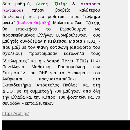
δύο μαθητές (
&
Άκης Τζίτζης
Δέσποινα
) πήραν "βραβείο καλύτερου
Γιωτάκου
διπλωμάτη" και μία μαθήτρια πήρε
"εύφημο
μνεία"
(
). Μάλιστα ο Άκης Τζίτζης
Ιωάννα Καψάλη
θα επισκεφτεί το Στρασβούργο ως
προσκεκλημένος Ελλήνων Ευρωβουλευτών. Τους
μαθητές συνόδεψαν η κ.
Πλέσσα Μαρία
(ΠΕ02) -
που μαζί με τον
Φάνη Κοτσώνη
(απόφοιτο του
σχολείου) προετοίμασαν κατάλληλα τους
"διπλωμάτες" και η κ.
Λουρή Πέννυ
(ΠΕ02). Η 4
η
Πανελλήνια Μαθητική Προσομοίωση των
Επιτροπών του ΟΗΕ για τα Δικαιώματα του
Ανθρώπου πραγματοποιήθηκε, στα
Εκπαιδευτήρια "Απόστολος Παύλος" και στη
Δ.Ε.Θ., με τη συμμετοχή 700 μαθητών από όλη
την Ελλάδα και την Κύπρο, 100 φοιτητών και 70
συνοδών – εκπαιδευτικών.
https://roh.gr/