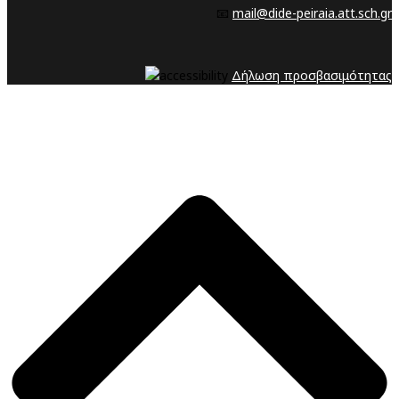
📧
mail@dide-peiraia.att.sch.gr
Δήλωση προσβασιμότητας