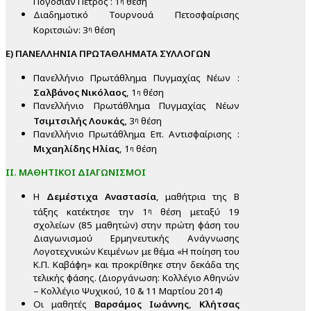
Πογοσιάν Πέτρος : 1
θέση
η
Διαδημοτικό Τουρνουά Πετοσφαίρισης
Κοριτσιών: 3
θέση
η
Ε) ΠΑΝΕΛΛΗΝΙΑ ΠΡΩΤΑΘΛΗΜΑΤΑ ΣΥΛΛΟΓΩΝ
Πανελλήνιο Πρωτάθλημα Πυγμαχίας Νέων :
Σαλβάνος Νικόλαος
, 1
θέση
η
Πανελλήνιο Πρωτάθλημα Πυγμαχίας Νέων
Τσιμτσιλής Λουκάς,
3
θέση
η
Πανελλήνιο Πρωτάθλημα Επ. Αντισφαίρισης :
Μιχαηλίδης Ηλίας
, 1
θέση
η
ΙΙ. ΜΑΘΗΤΙΚΟΙ ΔΙΑΓΩΝΙΣΜΟΙ
Η
Δεμέστιχα Αναστασία
, μαθήτρια της Β
τάξης κατέκτησε την 1
θέση μεταξύ 19
η
σχολείων (85 μαθητών) στην πρώτη φάση του
Διαγωνισμού Ερμηνευτικής Ανάγνωσης
Λογοτεχνικών Κειμένων με θέμα «Η ποίηση του
Κ.Π. Καβάφη» και προκρίθηκε στην δεκάδα της
τελικής φάσης. (Διοργάνωση: Κολλέγιο Αθηνών
– Κολλέγιο Ψυχικού, 10 & 11 Μαρτίου 2014)
Οι μαθητές
Βαρσάμος Ιωάννης
,
Κλήτσας