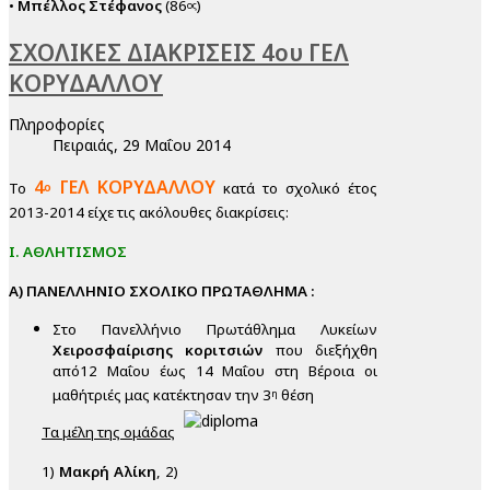
•
Μπέλλος Στέφανος
(86
)
ος
ΣΧΟΛΙΚΕΣ ΔΙΑΚΡΙΣΕΙΣ 4ου ΓΕΛ
ΚΟΡΥΔΑΛΛΟΥ
Πληροφορίες
Πειραιάς, 29 Μαΐου 2014
4
ΓΕΛ ΚΟΡΥΔΑΛΛΟΥ
ο
Το
κατά το σχολικό έτος
2013-2014 είχε τις ακόλουθες διακρίσεις:
Ι. ΑΘΛΗΤΙΣΜΟΣ
Α)
ΠΑΝΕΛΛΗΝΙΟ ΣΧΟΛΙΚΟ ΠΡΩΤΑΘΛΗΜΑ :
Στο Πανελλήνιο Πρωτάθλημα Λυκείων
Χειροσφαίρισης
κοριτσιών
που διεξήχθη
από12 Μαΐου έως 14 Μαΐου στη Βέροια οι
μαθήτριές μας κατέκτησαν την 3
θέση
η
Τα μέλη της ομάδας
1)
Μακρή Αλίκη
, 2)