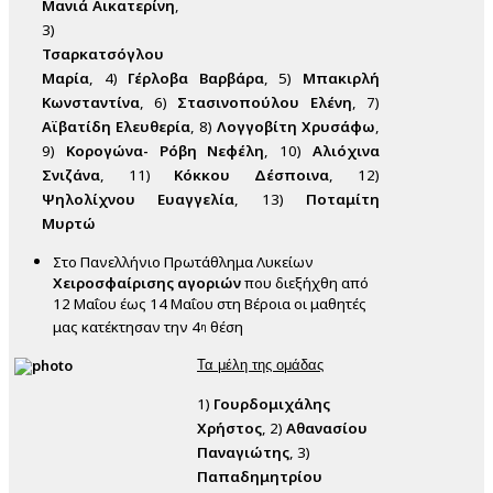
Μανιά Αικατερίνη
,
3)
Τσαρκατσόγλου
Μαρία
, 4)
Γέρλοβα Βαρβάρα
, 5)
Μπακιρλή
Κωνσταντίνα
, 6)
Στασινοπούλου Ελένη
, 7)
Αϊβατίδη Ελευθερία
, 8)
Λογγοβίτη Χρυσάφω
,
9)
Κορογώνα- Ρόβη Νεφέλη
, 10)
Αλιόχινα
Σνιζάνα
, 11)
Κόκκου Δέσποινα
, 12)
Ψηλολίχνου Ευαγγελία
, 13)
Ποταμίτη
Μυρτώ
Στο Πανελλήνιο Πρωτάθλημα Λυκείων
Χειροσφαίρισης
αγοριών
που διεξήχθη από
12 Μαΐου έως 14 Μαΐου στη Βέροια οι μαθητές
μας κατέκτησαν την 4
θέση
η
Τα μέλη της ομάδας
1)
Γουρδομιχάλης
Χρήστος
, 2)
Αθανασίου
Παναγιώτης
, 3)
Παπαδημητρίου