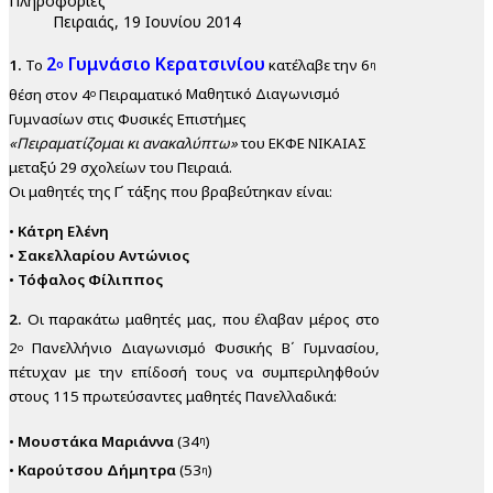
Πληροφορίες
Πειραιάς, 19 Ιουνίου 2014
2
Γυμνάσιο Κερατσινίου
ο
1.
Το
κατέλαβε την 6
η
θέση στον 4
Πειραματικό
Μαθητικό Διαγωνισμό
ο
Γυμνασίων στις Φυσικές Επιστήμες
«Πειραματίζομαι
κι ανακαλύπτω»
του ΕΚΦΕ ΝΙΚΑΙΑΣ
μεταξύ 29 σχολείων του Πειραιά.
Οι μαθητές της Γ΄ τάξης που βραβεύτηκαν είναι:
•
Κάτρη Ελένη
•
Σακελλαρίου Αντώνιος
•
Τόφαλος Φίλιππος
2.
Οι παρακάτω μαθητές μας, που έλαβαν μέρος στο
2
Πανελλήνιο
Διαγωνισμό Φυσικής Β΄ Γυμνασίου,
ο
πέτυχαν με την επίδοσή τους να
συμπεριληφθούν
στους 115 πρωτεύσαντες μαθητές Πανελλαδικά:
•
Μουστάκα Μαριάννα
(34
)
η
•
Καρούτσου Δήμητρα
(53
)
η