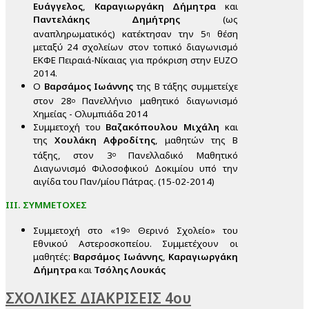
Ευάγγελος
,
Καραγιωργάκη Δήμητρα
και
Παντελάκης Δημήτρης
(ως
αναπληρωματικός) κατέκτησαν την 5
θέση
η
μεταξύ 24 σχολείων στον τοπικό διαγωνισμό
ΕΚΦΕ Πειραιά-Νίκαιας για πρόκριση στην EUZO
2014.
Ο
Βαρσάμος Ιωάννης
της Β τάξης συμμετείχε
στον 28
Πανελλήνιο μαθητικό διαγωνισμό
ο
Χημείας - Ολυμπιάδα 2014
Συμμετοχή του
Βαζακόπουλου Μιχάλη
και
της
Χουλάκη Αφροδίτης
, μαθητών της Β
τάξης, στον 3
Πανελλαδικό Μαθητικό
ο
Διαγωνισμό Φιλοσοφικού Δοκιμίου υπό την
αιγίδα του Παν/μίου Πάτρας. (15-02-2014)
ΙΙΙ. ΣΥΜΜΕΤΟΧΕΣ
Συμμετοχή στο «19
Θερινό Σχολείο» του
ο
Εθνικού Αστεροσκοπείου. Συμμετέχουν οι
μαθητές:
Βαρσάμος Ιωάννης
,
Καραγιωργάκη
Δήμητρα
και
Τσόλης Λουκάς
ΣΧΟΛΙΚΕΣ ΔΙΑΚΡΙΣΕΙΣ 4ου