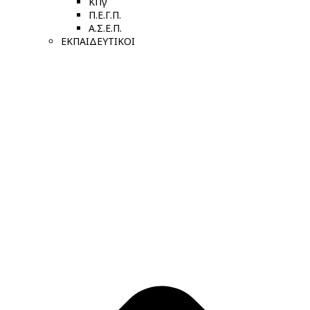
ΚΠγ
Π.Ε.Γ.Π.
Α.Σ.Ε.Π.
ΕΚΠΑΙΔΕΥΤΙΚΟΙ