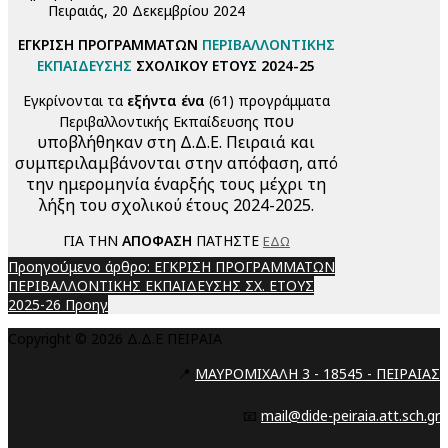
Πειραιάς, 20 Δεκεμβρίου 2024
ΕΓΚΡΙΣΗ ΠΡΟΓΡΑΜΜΑΤΩΝ
ΠΕΡΙΒΑΛΛΟΝΤΙΚΗΣ
ΕΚΠΑΙΔΕΥΣΗΣ
ΣΧΟΛΙΚΟΥ ΕΤΟΥΣ 2024-25
Εγκρίνονται τα
εξήντα ένα
(61) προγράμματα
που
Περιβαλλοντικής Εκπαίδευσης
υποβλήθηκαν στη Δ.Δ.Ε. Πειραιά και
συμπεριλαμβάνονται στην απόφαση, από
την ημερομηνία έναρξής τους μέχρι τη
λήξη του σχολικού έτους 2024-2025.
ΓΙΑ ΤΗΝ
ΑΠΟΦΑΣΗ
ΠΑΤΗΣΤΕ
ΕΔΩ
Προηγούμενο άρθρο: ΕΓΚΡΙΣΗ ΠΡΟΓΡΑΜΜΑΤΩΝ
ΠΕΡΙΒΑΛΛΟΝΤΙΚΗΣ ΕΚΠΑΙΔΕΥΣΗΣ ΣΧ. ΕΤΟΥΣ
2025-26
Προηγ
Copyright © 2026 Δ.Δ.Ε ΠΕΙΡΑΙΑ
📍
ΜΑΥΡΟΜΙΧΑΛΗ 3 - 18545 - ΠΕΙΡΑΙΑΣ
📧
mail@dide-peiraia.att.sch.gr