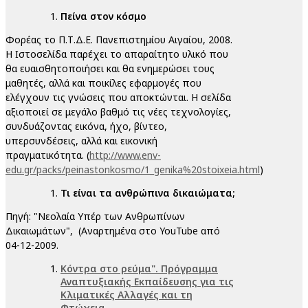
Πείνα στον κόσμο
Φορέας το Π.Τ.Δ.Ε. Πανεπιστημίου Αιγαίου, 2008.
Η Ιστοσελίδα παρέχει το απαραίτητο υλικό που
θα ευαισθητοποιήσει και θα ενημερώσει τους
μαθητές, αλλά και ποικίλες εφαρμογές που
ελέγχουν τις γνώσεις που αποκτώνται. Η σελίδα
αξιοποιεί σε μεγάλο βαθμό τις νέες τεχνολογίες,
συνδυάζοντας εικόνα, ήχο, βίντεο,
υπερσυνδέσεις, αλλά και εικονική
πραγματικότητα. (
http://www.env-
edu.gr/packs/peinastonkosmo/1_genika%20stoixeia.html
)
Τι είναι τα ανθρώπινα δικαιώματα;
Πηγή: "Νεολαία Υπέρ των Ανθρωπίνων
Δικαιωμάτων", (Αναρτημένα στο YouTube από
04-12-2009.
Κόντρα στο ρεύμα". Πρόγραμμα
Αναπτυξιακής Εκπαίδευσης για τις
Κλιματικές Αλλαγές και τη
Φτώχεια