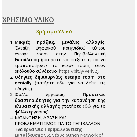
ΧΡΗΣΙΜΟ ΥΛΙΚΟ
Χρήσιμο Υλικό
Μικρές πράξεις, μεγάλες αλλαγές
:
Ένταξη ψηφιακού παιχνιδιού τύπου
escape room στην Περιβαλλοντική
Εκπαίδευση (μπορείτε να παίξετε ή και να
τροποποιήσετε το ecape room, στον
ακόλουθο σύνδεσμο:
https://bit.ly/PeriV2
).
Οδηγίες δημιουργίας escape room στο
genially
(πατήστε
εδώ
για να δείτε τις
οδηγίες).
Φύλλο εργασίας:
Πρακτικές
δραστηριότητες για την κατανόηση της
κλιματικής αλλαγής
(πατήστε
εδώ
για το
φύλλο εργασίας).
ΚΑΤΑΝΟΗΣΗ, ΔΡΑΣΗ ΚΑΙ
ΠΡΟΒΛΗΜΑΤΙΣΜΟΣ ΓΙΑ ΤΟ ΠΕΡΙΒΑΛΛΟΝ
Ένα
εργαλείο Περιβαλλοντικής
Εκπαίδευσης για νέους
(Athen Network of