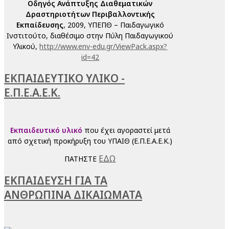
Οδηγός Ανάπτυξης Διαθεματικών
Δραστηριοτήτων Περιβαλλοντικής
Εκπαίδευσης
, 2009, ΥΠΕΠΘ – Παιδαγωγικό
Ινστιτούτο, διαθέσιμο στην Πύλη Παιδαγωγικού
Υλικού,
http://www.env-edu.gr/ViewPack.aspx?
id=42
ΕΚΠΑΙΔΕΥΤΙΚΟ ΥΛΙΚΟ -
Ε.Π.Ε.Α.Ε.Κ.
Εκπαιδευτικό υλικό
που έχει αγοραστεί μετά
από σχετική προκήρυξη του ΥΠΑΙΘ (Ε.Π.Ε.Α.Ε.Κ.)
ΕΔΩ
ΠΑΤΗΣΤΕ
ΕΚΠΑΙΔΕΥΣΗ ΓΙΑ ΤΑ
ΑΝΘΡΩΠΙΝΑ ΔΙΚΑΙΩΜΑΤΑ