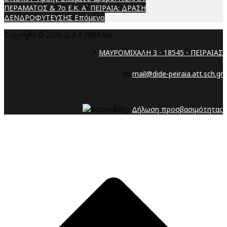
ΠΕΡΑΜΑΤΟΣ & 7ο Ε.Κ. Α΄ ΠΕΙΡΑΙΑ: ΔΡΑΣΗ
ΔΕΝΔΡΟΦΥΤΕΥΣΗΣ
Επόμενο
Copyright © 2026 Δ.Δ.Ε ΠΕΙΡΑΙΑ
📍
ΜΑΥΡΟΜΙΧΑΛΗ 3 - 18545 - ΠΕΙΡΑΙΑΣ
📧
mail@dide-peiraia.att.sch.gr
Δήλωση προσβασιμότητας