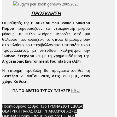
ΠΡΟΣΚΛΗΣΗ
Οι μαθητές της
Β΄ Λυκείου του Γενικού Λυκείου
Πόρου
παρουσιάζουν το ντοκιμαντέρ μικρού
μήκους με τίτλο «Πόρος: Ιστορίες από μια
θάλασσα που αλλάζει», το οποίο δημιούργησαν
στο πλαίσιο του περιβαλλοντικού εκπαιδευτικού
προγράμματος, με υπεύθυνη καθηγήτρια την
Ιωάννα Στεργίου
και με τη χρηματοδότηση της
Argosaronic Environment Foundation (AEF)
.
Η επίσημη προβολή θα πραγματοποιηθεί τη
Δευτέρα 25 Μαΐου 2026, στις 7:00 μ.μ., στον
χώρο Καθετή
.
ΕΔΩ
ΓΙΑ
ΤΟ ΔΕΛΤΙΟ ΤΥΠΟΥ
ΠΑΤΗΣΤΕ
Προηγούμενο άρθρο: 13ο ΓΥΜΝΑΣΙΟ ΠΕΙΡΑΙΑ:
ΘΕΑΤΡΙΚΗ ΠΑΡΑΣΤΑΣΗ: "ΠΑΡΑΜΥΘΙ ΧΩΡΙΣ
ΟΝΟΜΑ"
Προηγ
Επόμενο άρθρο: Π.ΕΠΑ.Λ.