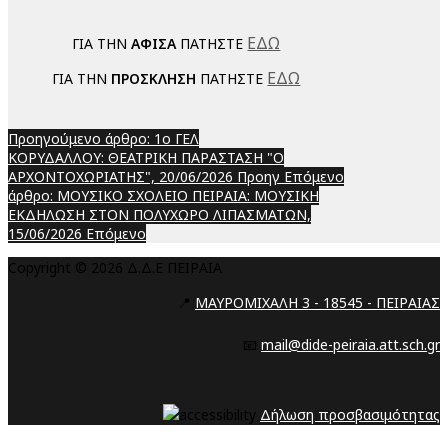
ΕΔΩ
ΓΙΑ ΤΗΝ
ΑΦΙΣΑ
ΠΑΤΗΣΤΕ
ΕΔΩ
ΓΙΑ ΤΗΝ
ΠΡΟΣΚΛΗΣΗ
ΠΑΤΗΣΤΕ
Προηγούμενο άρθρο: 1ο ΓΕΛ
ΚΟΡΥΔΑΛΛΟΥ: ΘΕΑΤΡΙΚΗ ΠΑΡΑΣΤΑΣΗ "Ο
ΑΡΧΟΝΤΟΧΩΡΙΑΤΗΣ", 20/06/2026
Προηγ
Επόμενο
άρθρο: ΜΟΥΣΙΚΟ ΣΧΟΛΕΙΟ ΠΕΙΡΑΙΑ: ΜΟΥΣΙΚΗ
ΕΚΔΗΛΩΣΗ ΣΤΟΝ ΠΟΛΥΧΩΡΟ ΛΙΠΑΣΜΑΤΩΝ,
15/06/2026
Επόμενο
Copyright © 2026 Δ.Δ.Ε ΠΕΙΡΑΙΑ
📍
ΜΑΥΡΟΜΙΧΑΛΗ 3 - 18545 - ΠΕΙΡΑΙΑΣ
📧
mail@dide-peiraia.att.sch.gr
Δήλωση προσβασιμότητας