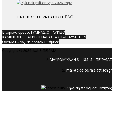
ΕΔΩ
ΓΙΑ
ΠΕΡΙΣΣΟΤΕΡΑ Π
ΑΤΗΣΤΕ
Επόμενο άρθρο: ΓΥΜΝΑΣΙΟ - ΛΥΚΕΙΟ
ΚΑΜΙΝΙΩΝ: ΘΕΑΤΡΙΚΗ ΠΑΡΑΣΤΑΣΗ «Η ΑΥΛΗ ΤΩΝ
ΘΑΥΜΑΤΩΝ», 26/6/2026
Επόμενο
Copyright © 2026 Δ.Δ.Ε ΠΕΙΡΑΙΑ
📍
ΜΑΥΡΟΜΙΧΑΛΗ 3 - 18545 - ΠΕΙΡΑΙΑΣ
📧
mail@dide-peiraia.att.sch.gr
Δήλωση προσβασιμότητας