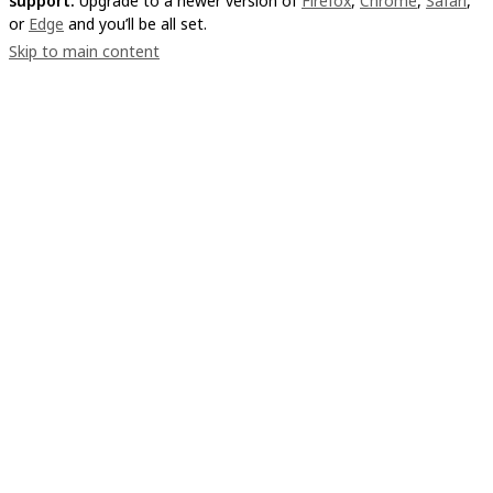
support.
Upgrade to a newer version of
Firefox
,
Chrome
,
Safari
,
or
Edge
and you’ll be all set.
Skip to main content