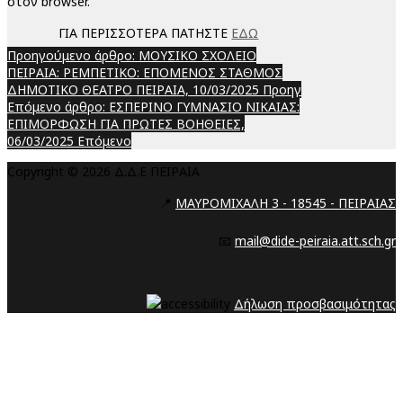
στον browser.
ΓΙΑ ΠΕΡΙΣΣΟΤΕΡΑ ΠΑΤΗΣΤΕ
ΕΔΩ
Προηγούμενο άρθρο: ΜΟΥΣΙΚΟ ΣΧΟΛΕΙΟ
ΠΕΙΡΑΙΑ: ΡΕΜΠΕΤΙΚΟ: ΕΠΟΜΕΝΟΣ ΣΤΑΘΜΟΣ
ΔΗΜΟΤΙΚΟ ΘΕΑΤΡΟ ΠΕΙΡΑΙΑ, 10/03/2025
Προηγ
Επόμενο άρθρο: ΕΣΠΕΡΙΝΟ ΓΥΜΝΑΣΙΟ ΝΙΚΑΙΑΣ:
ΕΠΙΜΟΡΦΩΣΗ ΓΙΑ ΠΡΩΤΕΣ ΒΟΗΘΕΙΕΣ,
06/03/2025
Επόμενο
Copyright © 2026 Δ.Δ.Ε ΠΕΙΡΑΙΑ
📍
ΜΑΥΡΟΜΙΧΑΛΗ 3 - 18545 - ΠΕΙΡΑΙΑΣ
📧
mail@dide-peiraia.att.sch.gr
Δήλωση προσβασιμότητας