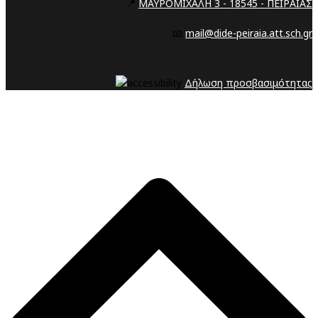
📍
ΜΑΥΡΟΜΙΧΑΛΗ 3 - 18545 - ΠΕΙΡΑΙΑΣ
📧
mail@dide-peiraia.att.sch.gr
Δήλωση προσβασιμότητας