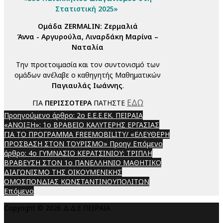
Στατιστική 2025»
Ομάδα ΖERMALIN: Ζερμαλιά
Άννα - Αργυρούλα, Λιναρδάκη Μαρίνα –
Ναταλία
Την προετοιμασία και τον συντονισμό των
ομάδων ανέλαβε ο καθηγητής Μαθηματικών
Παγιαυλάς Ιωάννης
.
ΕΔΩ
ΓΙΑ
ΠΕΡΙΣΣΟΤΕΡΑ
ΠΑΤΗΣΤΕ
Προηγούμενο άρθρο: 2ο Ε.Ε.Ε.ΕΚ. ΠΕΙΡΑΙΑ
«ΑΝΟΙΞΗ»: 1ο ΒΡΑΒΕΙΟ ΚΑΛΥΤΕΡΗΣ ΕΡΓΑΣΙΑΣ
ΓΙΑ ΤΟ ΠΡΟΓΡΑΜΜΑ FREEMOBILITY/ «ΕΛΕΥΘΕΡΗ
ΠΡΟΣΒΑΣΗ ΣΤΟΝ ΤΟΥΡΙΣΜΟ»
Προηγ
Επόμενο
άρθρο: 4ο ΓΥΜΝΑΣΙΟ ΚΕΡΑΤΣΙΝΙΟΥ: ΤΡΙΠΛΗ
ΒΡΑΒΕΥΣΗ ΣΤΟΝ 1ο ΠΑΝΕΛΛΗΝΙΟ ΜΑΘΗΤΙΚΟ
ΔΙΑΓΩΝΙΣΜΟ ΤΗΣ ΟΙΚΟΥΜΕΝΙΚΗΣ
ΟΜΟΣΠΟΝΔΙΑΣ ΚΩΝΣΤΑΝΤΙΝΟΥΠΟΛΙΤΩΝ
Επόμενο
Copyright © 2026 Δ.Δ.Ε ΠΕΙΡΑΙΑ