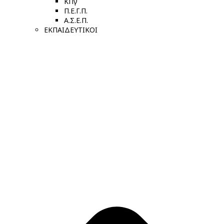
ΚΠγ
Π.Ε.Γ.Π.
Α.Σ.Ε.Π.
ΕΚΠΑΙΔΕΥΤΙΚΟΙ