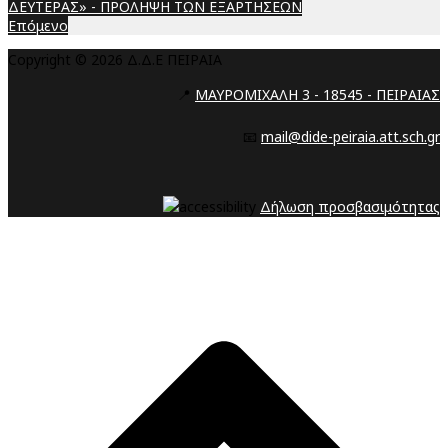
ΔΕΥΤΕΡΑΣ» - ΠΡΟΛΗΨΗ ΤΩΝ ΕΞΑΡΤΗΣΕΩΝ
Επόμενο
Copyright © 2026 Δ.Δ.Ε ΠΕΙΡΑΙΑ
📍
ΜΑΥΡΟΜΙΧΑΛΗ 3 - 18545 - ΠΕΙΡΑΙΑΣ
📧
mail@dide-peiraia.att.sch.gr
Δήλωση προσβασιμότητας