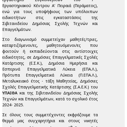
Εργαστηριακού Κέντρου Α’ Πειραιά (Περάματος),
ενώ για τους υποψήφιους των υπόλοιπων
ειδικοτήτων στις εγκαταστάσεις της
Σιβιτανιδείου Δημόσιας Σχολής Τεχνών και
Επαγγελμάτων.
Στο διαγωνισμό συμμετείχαν μαθητές/τριες,
καταρτιζόμενοι/ες, μαθητευόμενοι/ες που
φοιτούν ή εκπαιδεύονται στις αντίστοιχες
ειδικότητες, σε Δημόσιες Επαγγελματικές Σχολές
Κατάρτισης (Ε.Σ.Κ.), Δημόσια Ημερήσια και
Εσπερινά Επαγγελματικά Λύκεια (ΕΠΑ.Λ.),
Πρότυπα Επαγγελματικά Λύκεια (Π.ΕΠΑ.Λ.),
Μεταλυκειακό έτος - τάξη Μαθητείας, Δημόσιες
Σχολές Επαγγελματικής Κατάρτισης (Σ.Α.Ε.Κ.) του
ΥΠΑΙΘΑ
και της Σιβιτανιδείου Δημόσιας Σχολής
Τεχνών και Επαγγελμάτων, κατά το σχολικό έτος
2024- 2025.
Σε όλους τους συμμετέχοντες εκφράζουμε τα
θερμά μας συγχαρητήρια και στους νικητές
ο