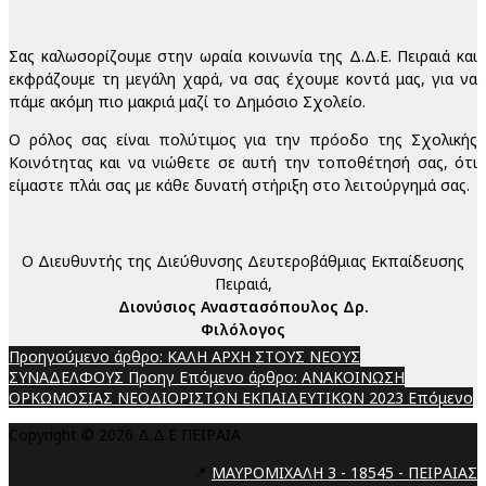
Σας καλωσορίζουμε στην ωραία κοινωνία της Δ.Δ.Ε. Πειραιά και
εκφράζουμε τη μεγάλη χαρά, να σας έχουμε κοντά μας, για να
πάμε ακόμη πιο μακριά μαζί το Δημόσιο Σχολείο.
Ο ρόλος σας είναι πολύτιμος για την πρόοδο της Σχολικής
Κοινότητας και να νιώθετε σε αυτή την τοποθέτησή σας, ότι
είμαστε πλάι σας με κάθε δυνατή στήριξη στο λειτούργημά σας.
Ο Διευθυντής της Διεύθυνσης Δευτεροβάθμιας Εκπαίδευσης
Πειραιά,
Διονύσιος Αναστασόπουλος Δρ.
Φιλόλογος
Προηγούμενο άρθρο: ΚΑΛΗ ΑΡΧΗ ΣΤΟΥΣ ΝΕΟΥΣ
ΣΥΝΑΔΕΛΦΟΥΣ
Προηγ
Επόμενο άρθρο: ΑΝΑΚΟΙΝΩΣΗ
ΟΡΚΩΜΟΣΙΑΣ ΝΕΟΔΙΟΡΙΣΤΩΝ ΕΚΠΑΙΔΕΥΤΙΚΩΝ 2023
Επόμενο
Copyright © 2026 Δ.Δ.Ε ΠΕΙΡΑΙΑ
📍
ΜΑΥΡΟΜΙΧΑΛΗ 3 - 18545 - ΠΕΙΡΑΙΑΣ