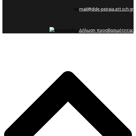
📧
mail@dide-peiraia.att.sch.gr
Δήλωση προσβασιμότητας