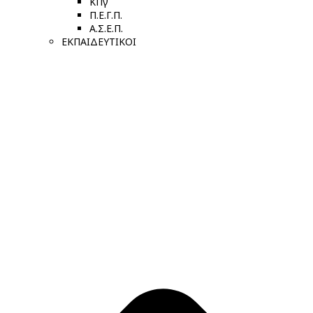
ΚΠγ
Π.Ε.Γ.Π.
Α.Σ.Ε.Π.
ΕΚΠΑΙΔΕΥΤΙΚΟΙ