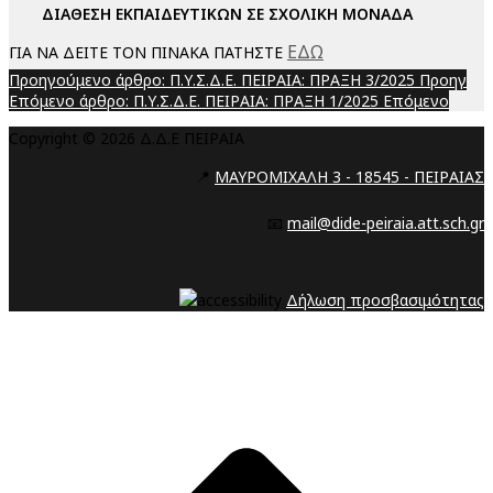
ΔΙΑΘΕΣΗ ΕΚΠΑΙΔΕΥΤΙΚΩΝ ΣΕ ΣΧΟΛΙΚΗ ΜΟΝΑΔΑ
ΕΔΩ
ΓΙΑ ΝΑ ΔΕΙΤΕ ΤΟΝ ΠΙΝΑΚΑ ΠΑΤΗΣΤΕ
Προηγούμενο άρθρο: Π.Υ.Σ.Δ.Ε. ΠΕΙΡΑΙΑ: ΠΡΑΞΗ 3/2025
Προηγ
Επόμενο άρθρο: Π.Υ.Σ.Δ.Ε. ΠΕΙΡΑΙΑ: ΠΡΑΞΗ 1/2025
Επόμενο
Copyright © 2026 Δ.Δ.Ε ΠΕΙΡΑΙΑ
📍
ΜΑΥΡΟΜΙΧΑΛΗ 3 - 18545 - ΠΕΙΡΑΙΑΣ
📧
mail@dide-peiraia.att.sch.gr
Δήλωση προσβασιμότητας