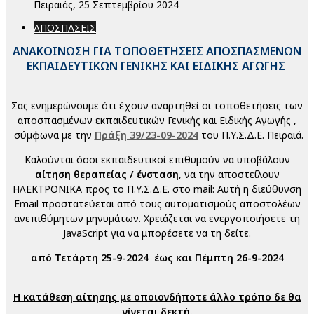
Πειραιάς, 25 Σεπτεμβρίου 2024
ΑΠΟΣΠΑΣΕΙΣ
ΑΝΑΚΟΙΝΩΣΗ ΓΙΑ ΤΟΠΟΘΕΤΗΣΕΙΣ ΑΠΟΣΠΑΣΜΕΝΩΝ
ΕΚΠΑΙΔΕΥΤΙΚΩΝ ΓΕΝΙΚΗΣ ΚΑΙ ΕΙΔΙΚΗΣ ΑΓΩΓΗΣ
Σας ενημερώνουμε ότι έχουν αναρτηθεί οι τοποθετήσεις των
αποσπασμένων εκπαιδευτικών Γενικής και Ειδικής Αγωγής ,
σύμφωνα με την
Πράξη 39/23-09-2024
του Π.Υ.Σ.Δ.Ε. Πειραιά.
Καλούνται όσοι εκπαιδευτικοί επιθυμούν να υποβάλουν
αίτηση θεραπείας / ένσταση
, να την αποστείλουν
ΗΛΕΚΤΡΟΝΙΚΑ προς το Π.Υ.Σ.Δ.Ε. στο mail:
Αυτή η διεύθυνση
Email προστατεύεται από τους αυτοματισμούς αποστολέων
ανεπιθύμητων μηνυμάτων. Χρειάζεται να ενεργοποιήσετε τη
JavaScript για να μπορέσετε να τη δείτε.
από Τετάρτη 25-9-2024 έως και Πέμπτη 26-9-2024
Η κατάθεση αίτησης με οποιονδήποτε άλλο τρόπο δε θα
γίνεται δεκτή.