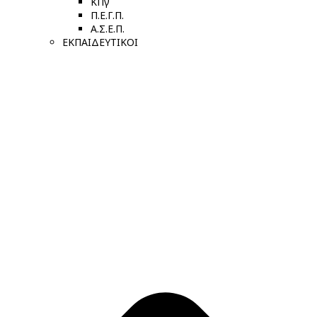
ΚΠγ
Π.Ε.Γ.Π.
Α.Σ.Ε.Π.
ΕΚΠΑΙΔΕΥΤΙΚΟΙ