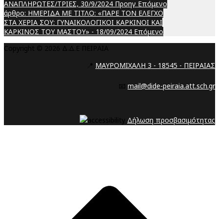
ΑΝΑΠΛΗΡΩΤΕΣ/ΤΡΙΕΣ, 30/9/2024
Προηγ
Επόμενο
άρθρο: ΗΜΕΡΙΔΑ ΜΕ ΤΙΤΛΟ: «ΠΑΡΕ ΤΟΝ ΕΛΕΓΧΟ
ΣΤΑ ΧΕΡΙΑ ΣΟΥ: ΓΥΝΑΙΚΟΛΟΓΙΚΟΙ ΚΑΡΚΙΝΟΙ ΚΑΙ
ΚΑΡΚΙΝΟΣ ΤΟΥ ΜΑΣΤΟΥ» - 18/09/2024
Επόμενο
Copyright © 2026 Δ.Δ.Ε ΠΕΙΡΑΙΑ
📍
ΜΑΥΡΟΜΙΧΑΛΗ 3 - 18545 - ΠΕΙΡΑΙΑΣ
📧
mail@dide-peiraia.att.sch.gr
Δήλωση προσβασιμότητας