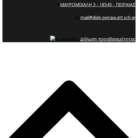
📍
ΜΑΥΡΟΜΙΧΑΛΗ 3 - 18545 - ΠΕΙΡΑΙΑΣ
📧
mail@dide-peiraia.att.sch.gr
Δήλωση προσβασιμότητας