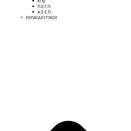
ΚΠγ
Π.Ε.Γ.Π.
Α.Σ.Ε.Π.
ΕΚΠΑΙΔΕΥΤΙΚΟΙ