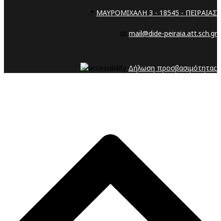
📍
ΜΑΥΡΟΜΙΧΑΛΗ 3 - 18545 - ΠΕΙΡΑΙΑΣ
📧
mail@dide-peiraia.att.sch.gr
Δήλωση προσβασιμότητας