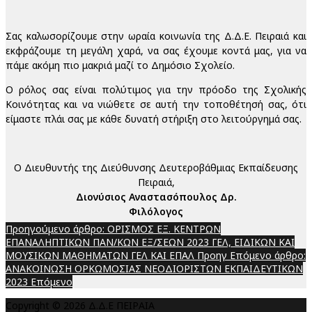
Σας καλωσορίζουμε στην ωραία κοινωνία της Δ.Δ.Ε. Πειραιά και
εκφράζουμε τη μεγάλη χαρά, να σας έχουμε κοντά μας, για να
πάμε ακόμη πιο μακριά μαζί το Δημόσιο Σχολείο.
Ο ρόλος σας είναι πολύτιμος για την πρόοδο της Σχολικής
Κοινότητας και να νιώθετε σε αυτή την τοποθέτησή σας, ότι
είμαστε πλάι σας με κάθε δυνατή στήριξη στο λειτούργημά σας.
Ο Διευθυντής της Διεύθυνσης Δευτεροβάθμιας Εκπαίδευσης
Πειραιά,
Διονύσιος Αναστασόπουλος Δρ.
Φιλόλογος
Προηγούμενο άρθρο: ΟΡΙΣΜΟΣ ΕΞ. ΚΕΝΤΡΩΝ
ΕΠΑΝΑΛΗΠΤΙΚΩΝ ΠΑΝ/ΚΩΝ ΕΞ/ΣΕΩΝ 2023 ΓΕΛ, ΕΙΔΙΚΩΝ ΚΑΙ
ΜΟΥΣΙΚΩΝ ΜΑΘΗΜΑΤΩΝ ΓΕΛ ΚΑΙ ΕΠΑΛ
Προηγ
Επόμενο άρθρο:
ΑΝΑΚΟΙΝΩΣΗ ΟΡΚΩΜΟΣΙΑΣ ΝΕΟΔΙΟΡΙΣΤΩΝ ΕΚΠΑΙΔΕΥΤΙΚΩΝ
2023
Επόμενο
Copyright © 2026 Δ.Δ.Ε ΠΕΙΡΑΙΑ