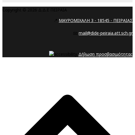
Copyright © 2026 Δ.Δ.Ε ΠΕΙΡΑΙΑ
📍
ΜΑΥΡΟΜΙΧΑΛΗ 3 - 18545 - ΠΕΙΡΑΙΑΣ
📧
mail@dide-peiraia.att.sch.gr
Δήλωση προσβασιμότητας