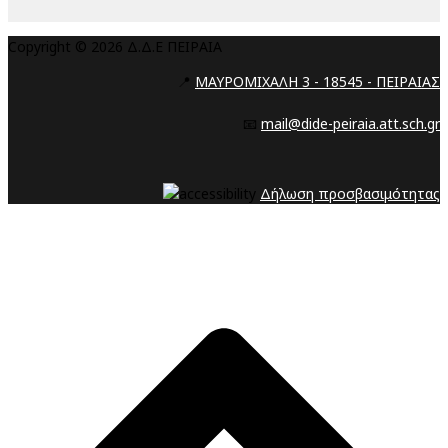
Copyright © 2026 Δ.Δ.Ε ΠΕΙΡΑΙΑ
📍
ΜΑΥΡΟΜΙΧΑΛΗ 3 - 18545 - ΠΕΙΡΑΙΑΣ
📧
mail@dide-peiraia.att.sch.gr
Δήλωση προσβασιμότητας