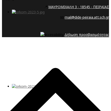
📍
ΜΑΥΡΟΜΙΧΑΛΗ 3 - 18545 - ΠΕΙΡΑΙΑΣ
📧
mail@dide-peiraia.att.sch.gr
Δήλωση προσβασιμότητας