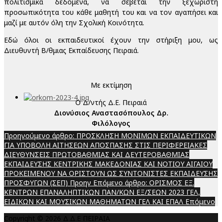
πολιτισμικά δεδομένα, να σέβεται την ξεχωριστή
προσωπικότητα του κάθε μαθητή του και να τον αγαπήσει και
μαζί με αυτόν όλη την Σχολική Κοινότητα.
Εδώ όλοι οι εκπαιδευτικοί έχουν την στήριξη μου, ως
Διευθυντή Β/θμιας Εκπαίδευσης Πειραιά.
Με εκτίμηση
Ο Δ/ντής Δ.Ε. Πειραιά
Διονύσιος Αναστασόπουλος Δρ.
Φιλόλογος
Προηγούμενο άρθρο: ΠΡΟΣΚΛΗΣΗ ΜΟΝΙΜΩΝ ΕΚΠΑΙΔΕΥΤΙΚΩΝ
ΓΙΑ ΥΠΟΒΟΛΗ ΑΙΤΗΣΕΩΝ ΑΠΟΣΠΑΣΗΣ ΣΤΙΣ ΠΕΡΙΦΕΡΕΙΑΚΕΣ
ΔΙΕΥΘΥΝΣΕΙΣ ΠΡΩΤΟΒΑΘΜΙΑΣ ΚΑΙ ΔΕΥΤΕΡΟΒΑΘΜΙΑΣ
ΕΚΠΑΙΔΕΥΣΗΣ ΚΕΝΤΡΙΚΗΣ ΜΑΚΕΔΟΝΙΑΣ ΚΑΙ ΝΟΤΙΟΥ ΑΙΓΑΙΟΥ
ΠΡΟΚΕΙΜΕΝΟΥ ΝΑ ΟΡΙΣΤΟΥΝ ΩΣ ΣΥΝΤΟΝΙΣΤΕΣ ΕΚΠΑΙΔΕΥΣΗΣ
ΠΡΟΣΦΥΓΩΝ (ΣΕΠ)
Προηγ
Επόμενο άρθρο: ΟΡΙΣΜΟΣ ΕΞ.
ΚΕΝΤΡΩΝ ΕΠΑΝΑΛΗΠΤΙΚΩΝ ΠΑΝ/ΚΩΝ ΕΞ/ΣΕΩΝ 2023 ΓΕΛ,
ΕΙΔΙΚΩΝ ΚΑΙ ΜΟΥΣΙΚΩΝ ΜΑΘΗΜΑΤΩΝ ΓΕΛ ΚΑΙ ΕΠΑΛ
Επόμενο
Copyright © 2026 Δ.Δ.Ε ΠΕΙΡΑΙΑ