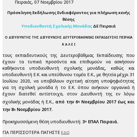
Πειραιάς, 07 Νοεμβρίου 2017
Πρόσκληση Εκδήλωσης Ενδιαφέροντος για πλήρωση κενής
θέσης
Υποδιευθυντή Σχολικής Μονάδας
ΔΕ Πειραιά
Ο ΔΙΕΥΘΥΝΤΗΣ ΤΗΣ ΔΙΕΥΘΥΝΣΗΣ ΔΕΥΤΕΡΟΒΑΘΜΙΑΣ ΕΚΠΑΙΔΕΥΣΗΣ ΠΕΙΡΑΙΑ
Κ Α Λ Ε Ι
τους εκπαιδευτικούς της Δευτεροβάθμιας Εκπαίδευσης που
έχουν τα τυπικά προσόντα και επιθυμούν να ασκήσουν
καθήκοντα υποδιευθυντή σχολικής μονάδας, καθώς και
υποδιευθυντή Ε.Κ. και υπεύθυνου τομέα Ε.Κ., με θητεία μέχρι 31
Ιουλίου 2020, να υποβάλουν σχετική αίτηση υποψηφιότητας
για τη σχολική μονάδα ή το Ε.Κ. όπου ανήκουν οργανικά ή
έχουν διατεθεί αντίστοιχα, στον Διευθυντή της εν λόγω
σχολικής μονάδας ή Ε.Κ.,
από την 6
Νοεμβρίου 2017 έως και
η
την 8
Νοεμβρίου 2017.
η
Προκηρυσσόμενη θέση υποδιευθυντή:
3
ΕΠΑΛ Πειραιά.
ο
ΓΙΑ ΠΕΡΙΣΣΟΤΕΡΑ ΠΑΤΗΣΤΕ
ΕΔΩ