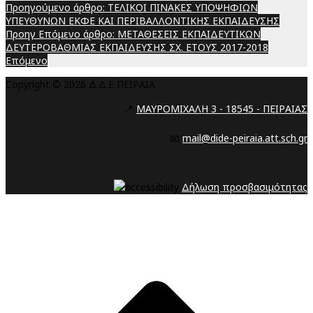
Προηγούμενο άρθρο: ΤΕΛΙΚΟΙ ΠΙΝΑΚΕΣ ΥΠΟΨΗΦΙΩΝ
ΥΠΕΥΘΥΝΩΝ ΕΚΦΕ ΚΑΙ ΠΕΡΙΒΑΛΛΟΝΤΙΚΗΣ ΕΚΠΑΙΔΕΥΣΗΣ
Προηγ
Επόμενο άρθρο: ΜΕΤΑΘΕΣΕΙΣ ΕΚΠΑΙΔΕΥΤΙΚΩΝ
ΔΕΥΤΕΡΟΒΑΘΜΙΑΣ ΕΚΠΑΙΔΕΥΣΗΣ ΣΧ. ΕΤΟΥΣ 2017-2018
Επόμενο
Copyright © 2026 Δ.Δ.Ε ΠΕΙΡΑΙΑ
📍
ΜΑΥΡΟΜΙΧΑΛΗ 3 - 18545 - ΠΕΙΡΑΙΑΣ
📧
mail@dide-peiraia.att.sch.gr
Δήλωση προσβασιμότητας