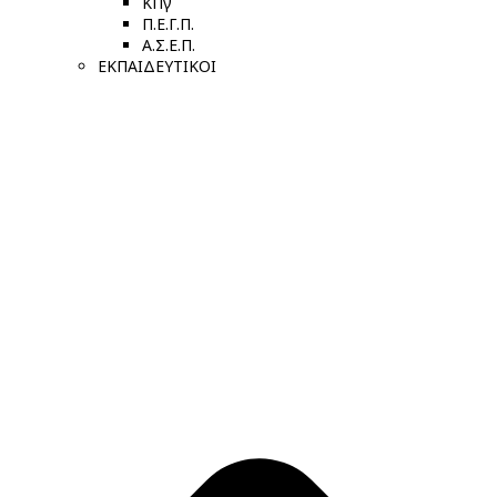
ΚΠγ
Π.Ε.Γ.Π.
Α.Σ.Ε.Π.
ΕΚΠΑΙΔΕΥΤΙΚΟΙ