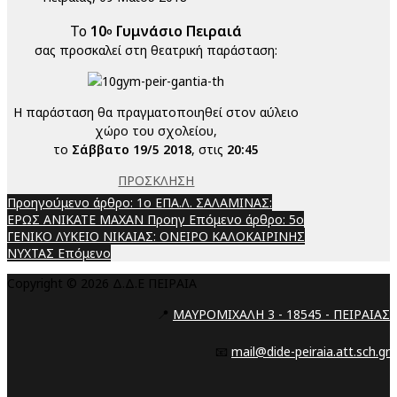
Το
10
Γυμνάσιο Πειραιά
ο
σας προσκαλεί στη θεατρική παράσταση:
Η παράσταση θα πραγματοποιηθεί στον αύλειο
χώρο του σχολείου,
το
Σάββατο 19/5 2018
, στις
20:45
ΠΡΟΣΚΛΗΣΗ
Προηγούμενο άρθρο: 1ο ΕΠΑ.Λ. ΣΑΛΑΜΙΝΑΣ:
ΕΡΩΣ ΑΝΙΚΑΤΕ ΜΑΧΑΝ
Προηγ
Επόμενο άρθρο: 5ο
ΓΕΝΙΚΟ ΛΥΚΕΙΟ ΝΙΚΑΙΑΣ: ΟΝΕΙΡΟ ΚΑΛΟΚΑΙΡΙΝΗΣ
ΝΥΧΤΑΣ
Επόμενο
Copyright © 2026 Δ.Δ.Ε ΠΕΙΡΑΙΑ
📍
ΜΑΥΡΟΜΙΧΑΛΗ 3 - 18545 - ΠΕΙΡΑΙΑΣ
📧
mail@dide-peiraia.att.sch.gr