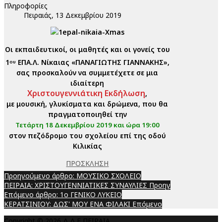
Πληροφορίες
Πειραιάς, 13 Δεκεμβρίου 2019
Οι εκπαιδευτικοί, οι μαθητές και οι γονείς του
1
ΕΠΑ.Λ. Νίκαιας «ΠΑΝΑΓΙΩΤΗΣ ΓΙΑΝΝΑΚΗΣ»,
ου
σας προσκαλούν να συμμετέχετε σε μια
ιδιαίτερη
Χριστουγεννιάτικη Εκδήλωση
,
με μουσική, γλυκίσματα και δρώμενα, που θα
πραγματοποιηθεί την
Τετάρτη 18 Δεκεμβρίου 2019 και ώρα 19:00
στον πεζόδρομο του σχολείου επί της οδού
Κιλικίας
ΠΡΟΣΚΛΗΣΗ
Προηγούμενο άρθρο: ΜΟΥΣΙΚΟ ΣΧΟΛΕΙΟ
ΠΕΙΡΑΙΑ: ΧΡΙΣΤΟΥΓΕΝΝΙΑΤΙΚΕΣ ΣΥΝΑΥΛΙΕΣ
Προηγ
Επόμενο άρθρο: 1ο ΓΕΝΙΚΟ ΛΥΚΕΙΟ
ΚΕΡΑΤΣΙΝΙΟΥ: ΔΩΣ' ΜΟΥ ΕΝΑ ΦΙΛΑΚΙ
Επόμενο
Copyright © 2026 Δ.Δ.Ε ΠΕΙΡΑΙΑ