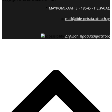
📍
ΜΑΥΡΟΜΙΧΑΛΗ 3 - 18545 - ΠΕΙΡΑΙΑΣ
📧
mail@dide-peiraia.att.sch.gr
Δήλωση προσβασιμότητας