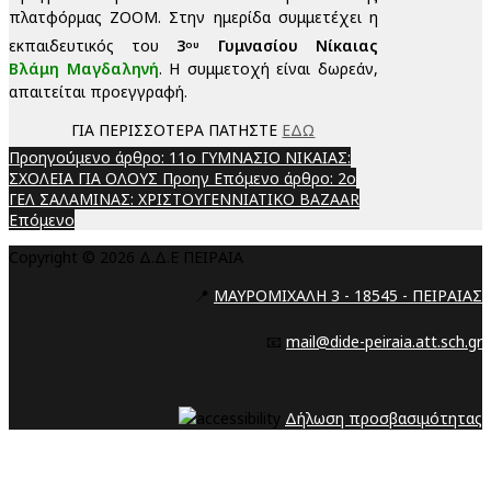
πλατφόρμας ΖΟΟΜ. Στην ημερίδα συμμετέχει η
εκπαιδευτικός του
3
Γυμνασίου Νίκαιας
ου
Βλάμη Μαγδαληνή
.
Η συμμετοχή είναι δωρεάν,
απαιτείται προεγγραφή.
ΓΙΑ ΠΕΡΙΣΣΟΤΕΡΑ ΠΑΤΗΣΤΕ
ΕΔΩ
Προηγούμενο άρθρο: 11ο ΓΥΜΝΑΣΙΟ ΝΙΚΑΙΑΣ:
ΣΧΟΛΕΙΑ ΓΙΑ ΟΛΟΥΣ
Προηγ
Επόμενο άρθρο: 2ο
ΓΕΛ ΣΑΛΑΜΙΝΑΣ: ΧΡΙΣΤΟΥΓΕΝΝΙΑΤΙΚΟ BAZAAR
Επόμενο
Copyright © 2026 Δ.Δ.Ε ΠΕΙΡΑΙΑ
📍
ΜΑΥΡΟΜΙΧΑΛΗ 3 - 18545 - ΠΕΙΡΑΙΑΣ
📧
mail@dide-peiraia.att.sch.gr
Δήλωση προσβασιμότητας