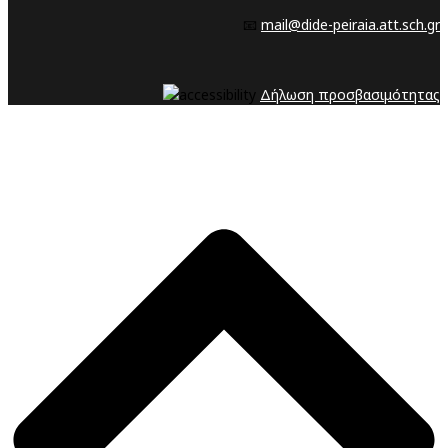
📧
mail@dide-peiraia.att.sch.gr
Δήλωση προσβασιμότητας