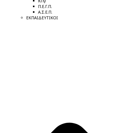
ΚΠγ
Π.Ε.Γ.Π.
Α.Σ.Ε.Π.
ΕΚΠΑΙΔΕΥΤΙΚΟΙ