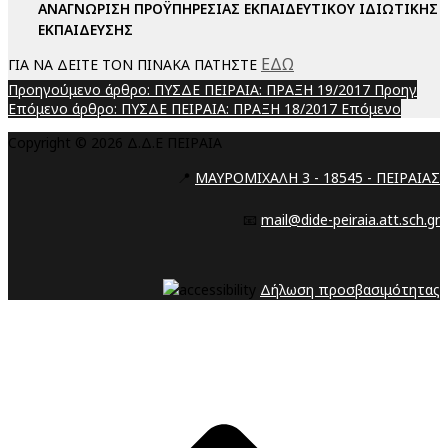
ΑΝΑΓΝΩΡΙΣΗ ΠΡΟΫΠΗΡΕΣΙΑΣ ΕΚΠΑΙΔΕΥΤΙΚΟΥ ΙΔΙΩΤΙΚΗΣ
ΕΚΠΑΙΔΕΥΣΗΣ
ΕΔΩ
ΓΙΑ ΝΑ ΔΕΙΤΕ ΤΟΝ ΠΙΝΑΚΑ ΠΑΤΗΣΤΕ
Προηγούμενο άρθρο: ΠΥΣΔΕ ΠΕΙΡΑΙΑ: ΠΡΑΞΗ 19/2017
Προηγ
Επόμενο άρθρο: ΠΥΣΔΕ ΠΕΙΡΑΙΑ: ΠΡΑΞΗ 18/2017
Επόμενο
Copyright © 2026 Δ.Δ.Ε ΠΕΙΡΑΙΑ
📍
ΜΑΥΡΟΜΙΧΑΛΗ 3 - 18545 - ΠΕΙΡΑΙΑΣ
📧
mail@dide-peiraia.att.sch.gr
Δήλωση προσβασιμότητας