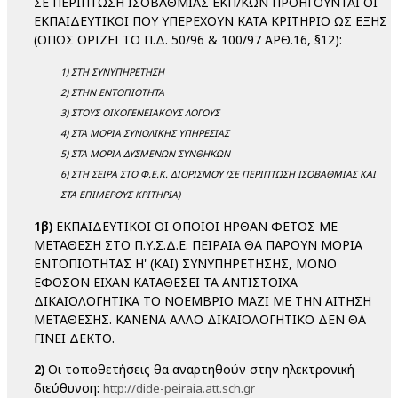
ΣΕ ΠΕΡΙΠΤΩΣΗ ΙΣΟΒΑΘΜΙΑΣ ΕΚΠ/ΚΩΝ ΠΡΟΗΓΟΥΝΤΑΙ ΟΙ
ΕΚΠΑΙΔΕΥΤΙΚΟΙ ΠΟΥ ΥΠΕΡΕΧΟΥΝ ΚΑΤΑ ΚΡΙΤΗΡΙΟ ΩΣ ΕΞΗΣ
(ΟΠΩΣ ΟΡΙΖΕΙ ΤΟ Π.Δ. 50/96 & 100/97 ΑΡΘ.16, §12):
1) ΣΤΗ ΣΥΝΥΠΗΡΕΤΗΣΗ
2) ΣΤΗΝ ΕΝΤΟΠΙΟΤΗΤΑ
3) ΣΤΟΥΣ ΟΙΚΟΓΕΝΕΙΑΚΟΥΣ ΛΟΓΟΥΣ
4) ΣΤΑ ΜΟΡΙΑ ΣΥΝΟΛΙΚΗΣ ΥΠΗΡΕΣΙΑΣ
5) ΣΤΑ ΜΟΡΙΑ ΔΥΣΜΕΝΩΝ ΣΥΝΘΗΚΩΝ
6) ΣΤΗ ΣΕΙΡΑ ΣΤΟ Φ.Ε.Κ. ΔΙΟΡΙΣΜΟΥ (ΣΕ ΠΕΡΙΠΤΩΣΗ ΙΣΟΒΑΘΜΙΑΣ ΚΑΙ
ΣΤΑ ΕΠΙΜΕΡΟΥΣ ΚΡΙΤΗΡΙΑ)
1β)
ΕΚΠΑΙΔΕΥΤΙΚΟΙ ΟΙ ΟΠΟΙΟΙ ΗΡΘΑΝ ΦΕΤΟΣ ΜΕ
ΜΕΤΑΘΕΣΗ ΣΤΟ Π.Υ.Σ.Δ.Ε. ΠΕΙΡΑΙΑ ΘΑ ΠΑΡΟΥΝ ΜΟΡΙΑ
ΕΝΤΟΠΙΟΤΗΤΑΣ Η' (ΚΑΙ) ΣΥΝΥΠΗΡΕΤΗΣΗΣ, ΜΟΝΟ
ΕΦΟΣΟΝ ΕΙΧΑΝ ΚΑΤΑΘΕΣΕΙ ΤΑ ΑΝΤΙΣΤΟΙΧΑ
ΔΙΚΑΙΟΛΟΓΗΤΙΚΑ ΤΟ ΝΟΕΜΒΡΙΟ ΜΑΖΙ ΜΕ ΤΗΝ ΑΙΤΗΣΗ
ΜΕΤΑΘΕΣΗΣ. ΚΑΝΕΝΑ ΑΛΛΟ ΔΙΚΑΙΟΛΟΓΗΤΙΚΟ ΔΕΝ ΘΑ
ΓΙΝΕΙ ΔΕΚΤΟ.
2)
Οι τοποθετήσεις θα αναρτηθούν στην ηλεκτρονική
διεύθυνση:
http://dide-peiraia.att.sch.gr