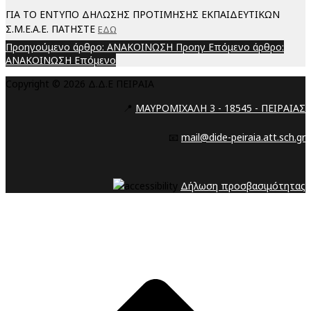
ΓΙΑ ΤΟ ΕΝΤΥΠΟ ΔΗΛΩΣΗΣ ΠΡΟΤΙΜΗΣΗΣ ΕΚΠΑΙΔΕΥΤΙΚΩΝ
Σ.Μ.Ε.Α.Ε. ΠΑΤΗΣΤΕ
ΕΔΩ
Προηγούμενο άρθρο: ΑΝΑΚΟΙΝΩΣΗ
Προηγ
Επόμενο άρθρο:
ΑΝΑΚΟΙΝΩΣΗ
Επόμενο
Copyright © 2026 Δ.Δ.Ε ΠΕΙΡΑΙΑ
📍
ΜΑΥΡΟΜΙΧΑΛΗ 3 - 18545 - ΠΕΙΡΑΙΑΣ
📧
mail@dide-peiraia.att.sch.gr
Δήλωση προσβασιμότητας