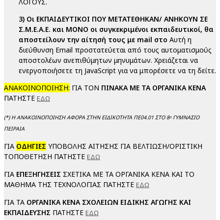
ΛΟΓΟΥΣ.
3)
Οι ΕΚΠΑΙΔΕΥΤΙΚΟΙ ΠΟΥ ΜΕΤΑΤΕΘΗΚΑΝ/ ΑΝΗΚΟΥΝ ΣΕ
Σ.Μ.Ε.Α.Ε. και ΜΟΝΟ οι συγκεκριμένοι εκπαιδευτικοί, θα
αποστείλουν την αίτησή τους με mail στο
Αυτή η
διεύθυνση Email προστατεύεται από τους αυτοματισμούς
αποστολέων ανεπιθύμητων μηνυμάτων. Χρειάζεται να
ενεργοποιήσετε τη JavaScript για να μπορέσετε να τη δείτε.
ΑΝΑΚΟΙΝΟΠΟΙΗΣΗ:
ΓΙΑ ΤΟΝ
ΠΙΝΑΚΑ ΜΕ ΤΑ ΟΡΓΑΝΙΚΑ ΚΕΝΑ
ΠΑΤΗΣΤΕ
ΕΔΩ
(*) Η ΑΝΑΚΟΙΝΟΠΟΙΗΣΗ ΑΦΟΡΑ ΣΤΗΝ ΕΙΔΙΚΟΤΗΤΑ ΠΕ04.01 ΣΤΟ 8
ΓΥΜΝΑΣΙΟ
ο
ΠΕΙΡΑΙΑ
ΓΙΑ
ΟΔΗΓΙΕΣ
ΥΠΟΒΟΛΗΣ ΑΙΤΗΣΗΣ ΓΙΑ ΒΕΛΤΙΩΣΗ/ΟΡΙΣΤΙΚΗ
ΤΟΠΟΘΕΤΗΣΗ ΠΑΤΗΣΤΕ
ΕΔΩ
ΓΙΑ
ΕΠΕΞΗΓΗΣΕΙΣ
ΣΧΕΤΙΚΑ ΜΕ ΤΑ ΟΡΓΑΝΙΚΑ ΚΕΝΑ ΚΑΙ ΤΟ
ΜΑΘΗΜΑ ΤΗΣ ΤΕΧΝΟΛΟΓΙΑΣ ΠΑΤΗΣΤΕ
ΕΔΩ
ΓΙΑ ΤΑ
ΟΡΓΑΝΙΚΑ ΚΕΝΑ ΣΧΟΛΕΙΩΝ ΕΙΔΙΚΗΣ ΑΓΩΓΗΣ ΚΑΙ
ΕΚΠΑΙΔΕΥΣΗΣ
ΠΑΤΗΣΤΕ
ΕΔΩ